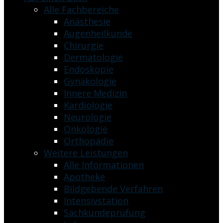
Alle Fachbereiche
Anästhesie
Augenheilkunde
Chirurgie
Dermatologie
Endoskopie
Gynäkologie
Innere Medizin
Kardiologie
Neurologie
Onkologie
Orthopädie
Weitere Leistungen
Alle Informationen
Apotheke
Bildgebende Verfahren
Intensivstation
Sachkundeprüfung