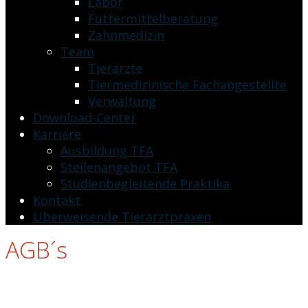
Labor
Futtermittelberatung
Zahnmedizin
Team
Tierärzte
Tiermedizinische Fachangestellte
Verwaltung
Download-Center
Karriere
Ausbildung TFA
Stellenangebot TFA
Studienbegleitende Praktika
Kontakt
Überweisende Tierarztpraxen
AGB´s