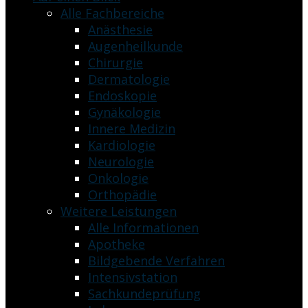
Alle Fachbereiche
Anästhesie
Augenheilkunde
Chirurgie
Dermatologie
Endoskopie
Gynäkologie
Innere Medizin
Kardiologie
Neurologie
Onkologie
Orthopädie
Weitere Leistungen
Alle Informationen
Apotheke
Bildgebende Verfahren
Intensivstation
Sachkundeprüfung