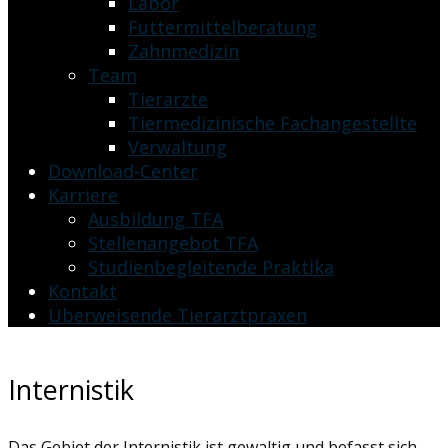
Labor
Futtermittelberatung
Zahnmedizin
Team
Tierärzte
Tiermedizinische Fachangestellte
Verwaltung
Download-Center
Karriere
Ausbildung TFA
Stellenangebot TFA
Studienbegleitende Praktika
Kontakt
Überweisende Tierarztpraxen
Internistik
Das Gebiet der Internistik ist gewaltig und befasst sich