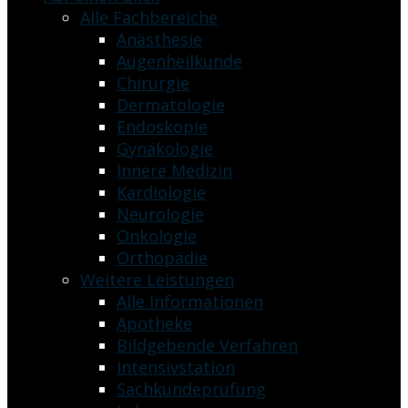
Alle Fachbereiche
Anästhesie
Augenheilkunde
Chirurgie
Dermatologie
Endoskopie
Gynäkologie
Innere Medizin
Kardiologie
Neurologie
Onkologie
Orthopädie
Weitere Leistungen
Alle Informationen
Apotheke
Bildgebende Verfahren
Intensivstation
Sachkundeprüfung