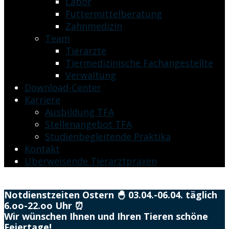
Labor
Futtermittelberatung
Zahnmedizin
Team
Tierärzte
Tiermedizinische Fachangestellte
Verwaltung
Download-Center
Karriere
Ausbildung TFA
Stellenangebot TFA
Studienbegleitende Praktika
Kontakt
Überweisende Tierarztpraxen
Notdienstzeiten Ostern 🐣 03.04.-06.04. täglich
6.oo-22.oo Uhr ⏰
Wir wünschen Ihnen und Ihren Tieren schöne
Feiertage!