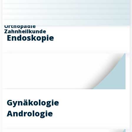
Kardiologie
Labor
Neurologie
Onkologie
Orthopädie
Zahnheilkunde
Endoskopie
Gynäkologie
Andrologie